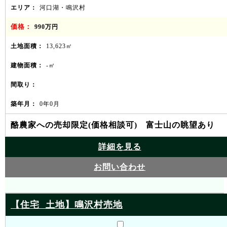
エリア：
河口湖・鳴沢村
価格：
990万円
土地面積：
13,623㎡
建物面積：
-㎡
間取り：
築年月：
0年0月
酪農家への売却限定(価格相談可) 富士山の眺望あり
詳細を見る
お問い合わせ
【住宅 土地】鳴沢村売地