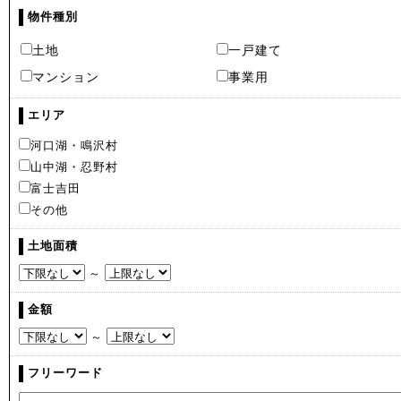
物件種別
土地
一戸建て
マンション
事業用
エリア
河口湖・鳴沢村
山中湖・忍野村
富士吉田
その他
土地面積
～
金額
～
フリーワード