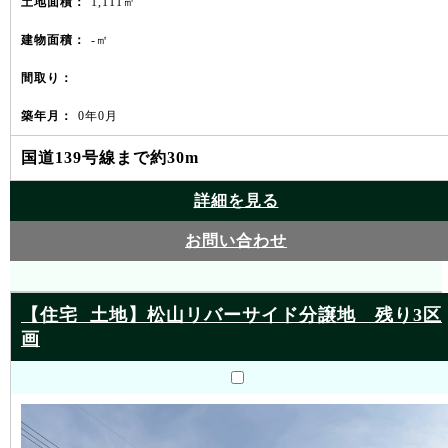
土地面積：
1,111㎡
建物面積：
-㎡
間取り：
築年月：
0年0月
国道139号線まで約30m
詳細を見る
お問い合わせ
【住宅 土地】松山リバーサイド分譲地 残り3区
画