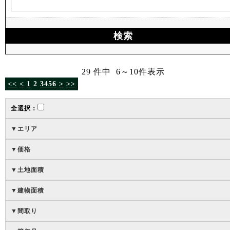
29 件中 6～10件表示
<<
<
1
2
3
4
5
6
>
>>
全選択：
▼エリア
▼価格
▼土地
面積
▼建物
面積
▼間取り