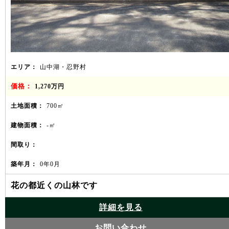
エリア：
山中湖・忍野村
価格：
1,270万円
土地面積：
700㎡
建物面積：
-㎡
間取り：
築年月：
0年0月
花の都近くの山林です
詳細を見る
お問い合わせ